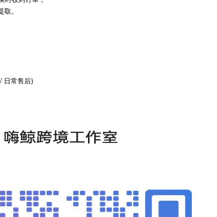
提取。
】
/ 日常售后)