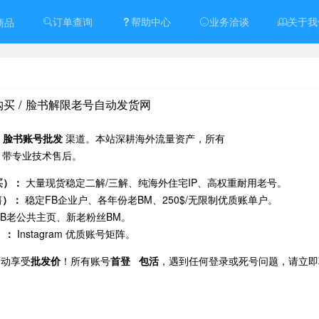
订单查询
帮助中心
业务洽谈
关于我
商品
号购买 / 脸书解限老号自动发货网
与
脸书账号批发
渠道。本站深耕海外流量资产，所有
，带专业技术售后。
买
）：
大量现货稳定二解/三解、纯海外住宅IP、高权重耐用老号。
售
）：
稳定FB企业户、各年份老BM、250$/无限制优质账单户。
FB老公共主页、新老粉丝BM。
）：
Instagram 优质账号矩阵。
自动享受
批发价
！所有账号
首登 包活
，遇到任何登录或死号问题，请立即