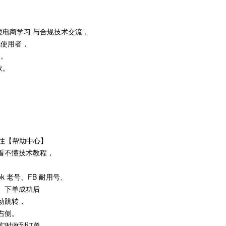
境电商学习 与合规技术交流，
规使用者，
查。
款。
】
前往【帮助中心】
看不懂技术教程，
ok 老号、FB 耐用号、
。下单成功后
动跳转，
右侧。
未实时收到订单，