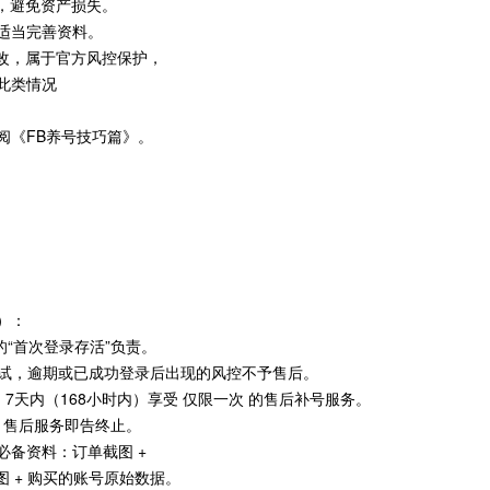
，避免资产损失。
行适当完善资料。
改，属于官方风控保护，
。此类情况
。
阅《FB养号技巧篇》。
）：
“首次登录存活”负责。
测试，逾期或已成功登录后出现的风控不予售后。
 7天内（168小时内）享受 仅限一次 的售后补号服务。
，售后服务即告终止。
必备资料：订单截图 +
 + 购买的账号原始数据。