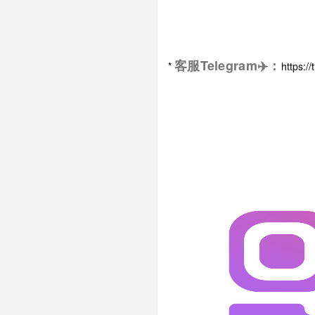
客服Telegram✈️
：
*
https: